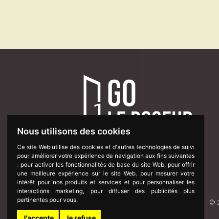
Nous utilisons des cookies
Ce site Web utilise des cookies et d'autres technologies de suivi
du Lundi au Vendredi de 8h à 18h
pour améliorer votre expérience de navigation aux fins suivantes
:
pour activer les fonctionnalités de base du site Web
,
pour offrir
une meilleure expérience sur le site Web
,
pour mesurer votre
intérêt pour nos produits et services et pour personnaliser les
interactions marketing
,
pour diffuser des publicités plus
pertinentes pour vous
.
© 
J'accepte
Je refuse