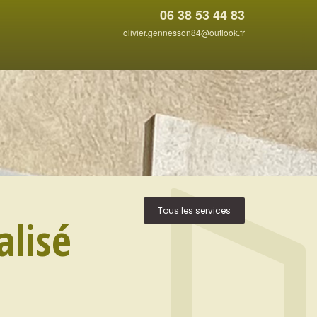
06 38 53 44 83
olivier.gennesson84@outlook.fr
Tous les services
alisé