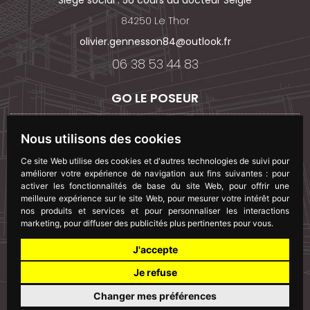
84250 Le Thor
olivier.gennesson84@outlook.fr
06 38 53 44 83
GO LE POSEUR
GO Le Poseur
Nous utilisons des cookies
Services
Les produits
Ce site Web utilise des cookies et d'autres technologies de suivi pour
Galeries
améliorer votre expérience de navigation aux fins suivantes :
pour
Contact
activer les fonctionnalités de base du site Web
,
pour offrir une
meilleure expérience sur le site Web
,
pour mesurer votre intérêt pour
nos produits et services et pour personnaliser les interactions
marketing
,
pour diffuser des publicités plus pertinentes pour vous
.
J'accepte
© 2026 - goleposeur.fr -
Mentions légales
-
Protection
Je refuse
des données
Changer mes préférences
BESOIN D'UN EXPERT ?