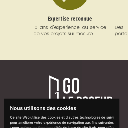
Expertise reconnue
15 ans d'expérience au service
Des 
de vos projets sur mesure.
perfo
Nous utilisons des cookies
Ce site Web utilise des cookies et d'autres technologies de suivi
du Lundi au Vendredi de 8h à 18h
pour améliorer votre expérience de navigation aux fins suivantes
:
pour activer les fonctionnalités de base du site Web
,
pour offrir