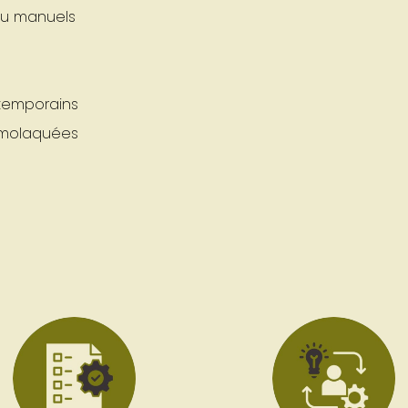
 ou manuels
temporains
ermolaquées