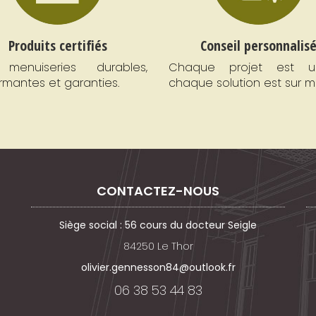
Produits certifiés
Conseil personnalis
menuiseries durables,
Chaque projet est un
rmantes et garanties.
chaque solution est sur m
CONTACTEZ-NOUS
Siège social : 56 cours du docteur Seigle
84250 Le Thor
olivier.gennesson84@outlook.fr
06 38 53 44 83