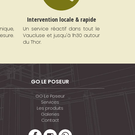
é
Intervention locale & rapide
ique,
Un service réactif dans tout le
esure.
Vaucluse et jusqu'à 1h30 autour
du Thor.
GO LE POSEUR
GO Le Poseur
Services
Les produits
Galeries
Contact